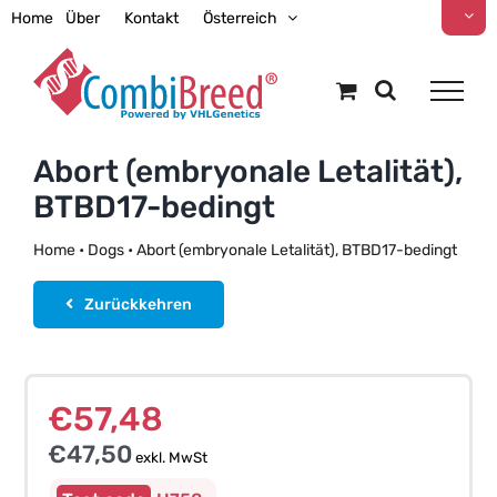
Zum
Home
Über
Kontakt
Österreich
Inhalt
springen
Abort (embryonale Letalität),
BTBD17-bedingt
Home
•
Dogs
•
Abort (embryonale Letalität), BTBD17-bedingt
Zurückkehren
€
57,48
€
47,50
exkl. MwSt