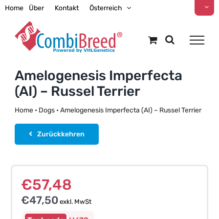
Zum
Home
Über
Kontakt
Österreich
Inhalt
springen
Amelogenesis Imperfecta
(AI) – Russel Terrier
Home
•
Dogs
•
Amelogenesis Imperfecta (AI) – Russel Terrier
Zurückkehren
€
57,48
€
47,50
exkl. MwSt