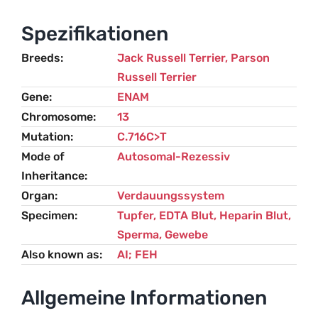
Russel
Terrier
Spezifikationen
Menge
Breeds
Jack Russell Terrier
,
Parson
Russell Terrier
Gene
ENAM
Chromosome
13
Mutation
C.716C>T
Mode of
Autosomal-Rezessiv
Inheritance
Organ
Verdauungssystem
Specimen
Tupfer, EDTA Blut, Heparin Blut,
Sperma, Gewebe
Also known as
AI; FEH
Allgemeine Informationen