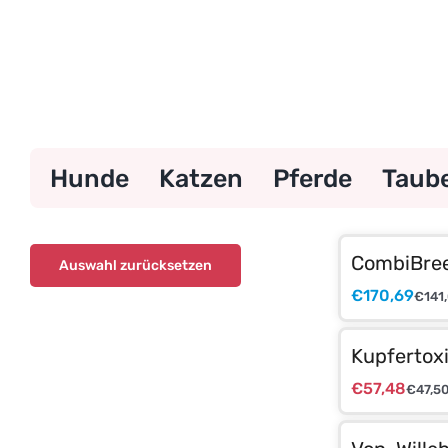
Zum
Inhalt
springen
Hunde
Katzen
Pferde
Taub
CombiBree
Auswahl zurücksetzen
€
170,69
€
141
Kupfertoxi
€
57,48
€
47,5