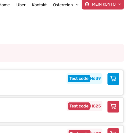
MEIN KONTO
Home
Über
Kontakt
Österreich
H639
H825