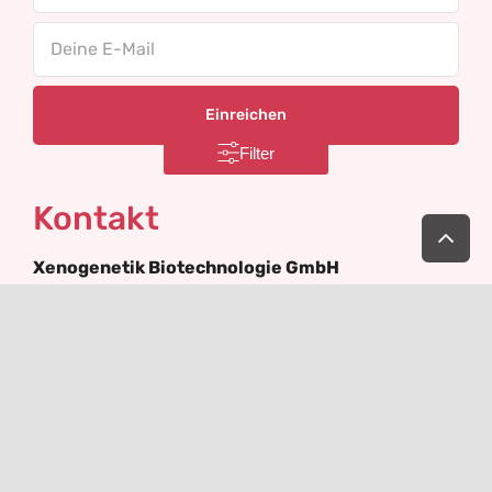
Email
Filter
Kontakt
Nac
obe
Xenogenetik Biotechnologie GmbH
Wiener Neustädter Straße 47
2540 Bad Vöslau
+43-676-9289323
Österreich
service@xenogenetik.at