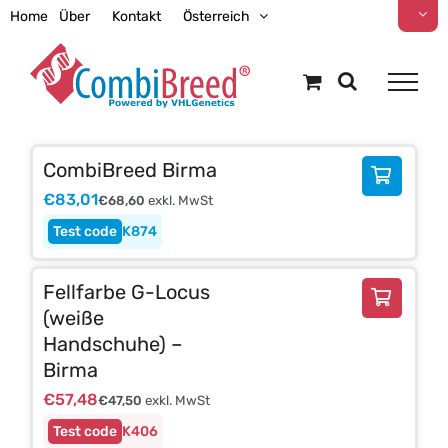
Zum
Home
Über
Kontakt
Österreich
Inhalt
springen
CombiBreed Birma
€
83,01
€
68,60
exkl. MwSt
K874
Fellfarbe G-Locus
(weiße
Handschuhe) –
Birma
€
57,48
€
47,50
exkl. MwSt
K406