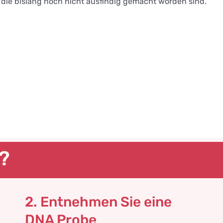
 die bislang noch nicht ausfindig gemacht worden sind.
s?
2. Entnehmen Sie eine
DNA Probe