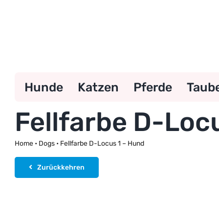
Zum
Inhalt
springen
Hunde
Katzen
Pferde
Taub
Fellfarbe D-Loc
Home
•
Dogs
•
Fellfarbe D-Locus 1 – Hund
Zurückkehren