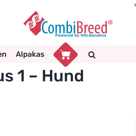
en
Alpakas
us 1 – Hund