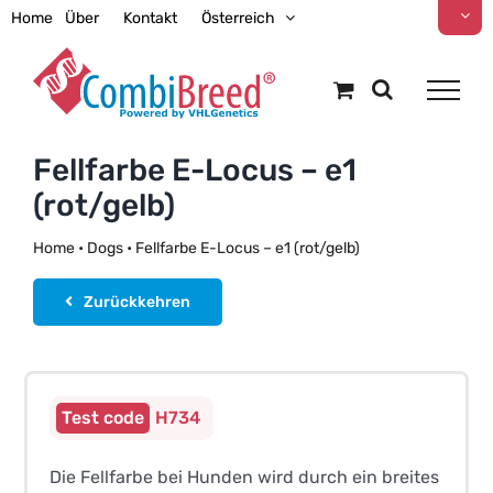
Zum
Home
Über
Kontakt
Österreich
Inhalt
springen
Fellfarbe E-Locus – e1
(rot/gelb)
Home
•
Dogs
•
Fellfarbe E-Locus – e1 (rot/gelb)
Zurückkehren
Only available in bundles
H734
Die Fellfarbe bei Hunden wird durch ein breites