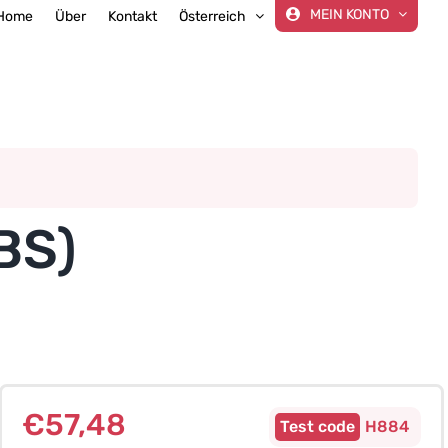
MEIN KONTO
Home
Über
Kontakt
Österreich
BS)
€
57,48
H884