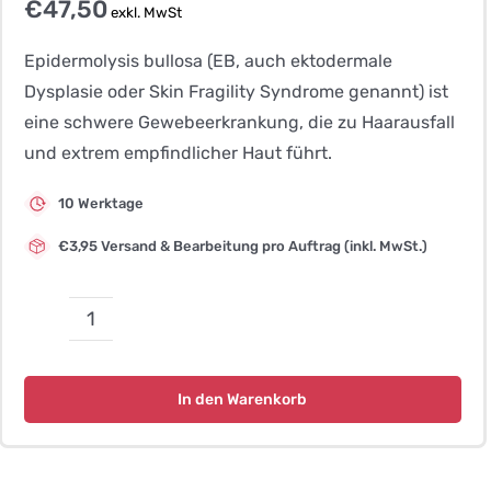
€
47,50
exkl. MwSt
Epidermolysis bullosa (EB, auch ektodermale
Dysplasie oder Skin Fragility Syndrome genannt) ist
eine schwere Gewebeerkrankung, die zu Haarausfall
und extrem empfindlicher Haut führt.
10 Werktage
€3,95 Versand & Bearbeitung pro Auftrag (inkl. MwSt.)
Epidermolysis
Bullosa
Simplex
In den Warenkorb
(EBS)
Menge