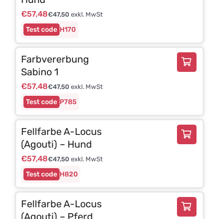
€
57,48
€
47,50
exkl. MwSt
H170
Farbvererbung
Sabino 1
€
57,48
€
47,50
exkl. MwSt
P785
Fellfarbe A-Locus
(Agouti) – Hund
€
57,48
€
47,50
exkl. MwSt
H820
Fellfarbe A-Locus
(Agouti) – Pferd