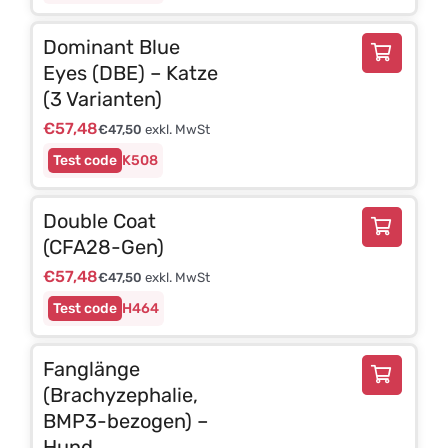
Dominant Blue
Eyes (DBE) – Katze
(3 Varianten)
€
57,48
€
47,50
exkl. MwSt
K508
Double Coat
(CFA28-Gen)
€
57,48
€
47,50
exkl. MwSt
H464
Fanglänge
(Brachyzephalie,
BMP3-bezogen) –
Hund