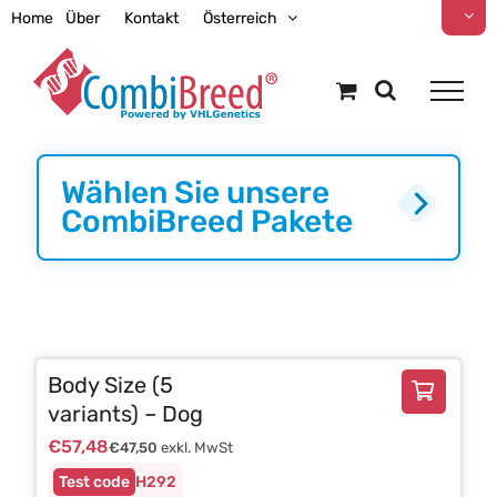
Zum
Home
Über
Kontakt
Österreich
Inhalt
springen
Wählen Sie unsere
CombiBreed Pakete
Body Size (5
variants) – Dog
€
57,48
€
47,50
exkl. MwSt
H292