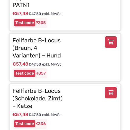
PATN1
€
57,48
€
47,50
exkl. MwSt
P305
Fellfarbe B-Locus
(Braun, 4
Varianten) – Hund
€
57,48
€
47,50
exkl. MwSt
H857
Fellfarbe B-Locus
(Schokolade, Zimt)
– Katze
€
57,48
€
47,50
exkl. MwSt
K336