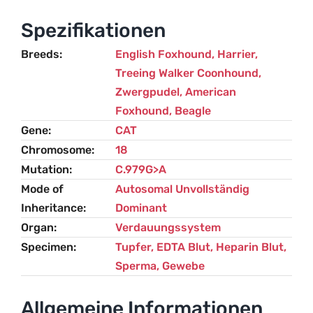
Spezifikationen
Breeds
English Foxhound
,
Harrier
,
Treeing Walker Coonhound
,
Zwergpudel
,
American
Foxhound
,
Beagle
Gene
CAT
Chromosome
18
Mutation
C.979G>A
Mode of
Autosomal Unvollständig
Inheritance
Dominant
Organ
Verdauungssystem
Specimen
Tupfer, EDTA Blut, Heparin Blut,
Sperma, Gewebe
Allgemeine Informationen