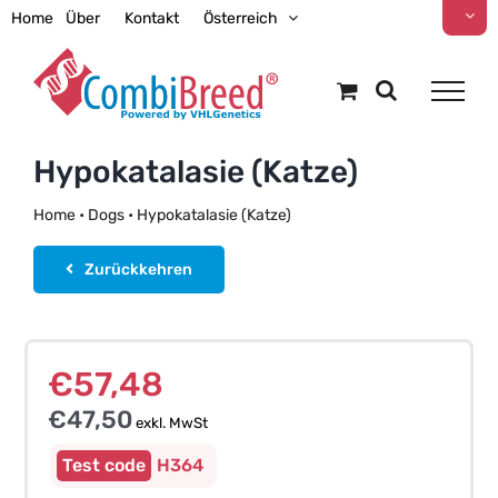
Zum
Home
Über
Kontakt
Österreich
Inhalt
springen
Hypokatalasie (Katze)
Home
•
Dogs
•
Hypokatalasie (Katze)
Zurückkehren
€
57,48
€
47,50
exkl. MwSt
H364