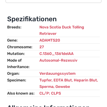
und
Syndaktylie
Menge
Spezifikationen
Breeds
Nova Scotia Duck Tolling
Retriever
Gene
ADAMTS20
Chromosome
27
Mutation
C.1360_1361delAA
Mode of
Autosomal-Rezessiv
Inheritance
Organ
Verdauungssystem
Specimen
Tupfer, EDTA Blut, Heparin Blut,
Sperma, Gewebe
Also known as
CL/P; CLPS