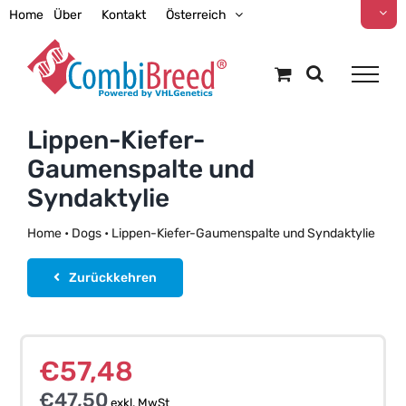
Zum
Home
Über
Kontakt
Österreich
Inhalt
springen
Lippen-Kiefer-
Gaumenspalte und
Syndaktylie
Home
•
Dogs
•
Lippen-Kiefer-Gaumenspalte und Syndaktylie
Zurückkehren
€
57,48
€
47,50
exkl. MwSt