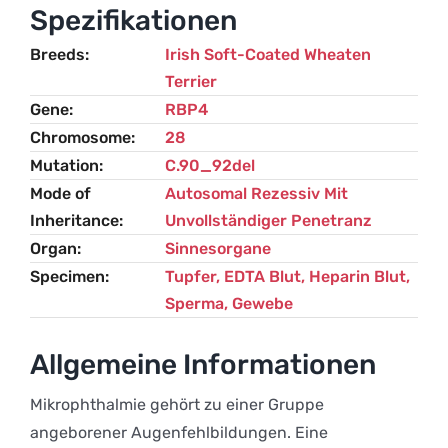
Soft
Spezifikationen
Coated
Breeds
Irish Soft-Coated Wheaten
Wheaten
Terrier
Terrier
Gene
RBP4
Menge
Chromosome
28
Mutation
C.90_92del
Mode of
Autosomal Rezessiv Mit
Inheritance
Unvollständiger Penetranz
Organ
Sinnesorgane
Specimen
Tupfer, EDTA Blut, Heparin Blut,
Sperma, Gewebe
Allgemeine Informationen
Mikrophthalmie gehört zu einer Gruppe
angeborener Augenfehlbildungen. Eine