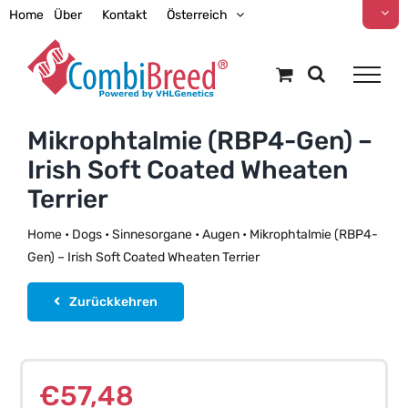
Zum
Home
Über
Kontakt
Österreich
Inhalt
springen
Mikrophtalmie (RBP4-Gen) –
Irish Soft Coated Wheaten
Terrier
Home
•
Dogs
•
Sinnesorgane
•
Augen
•
Mikrophtalmie (RBP4-
Gen) – Irish Soft Coated Wheaten Terrier
Zurückkehren
€
57,48