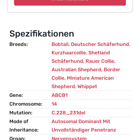
Arzneimittelresistenz
-
Hund
Menge
Spezifikationen
Breeds
Bobtail
,
Deutscher Schäferhund
,
Kurzhaarcollie
,
Shetland
Schäferhund
,
Rauer Collie
,
Australian Shepherd
,
Border
Collie
,
Miniature American
Shepherd
,
Whippet
Gene
ABCB1
Chromosome
14
Mutation
C.228_231del
Mode of
Autosomal Dominant Mit
Inheritance
Unvollständiger Penetranz
Organ
Nervensystem