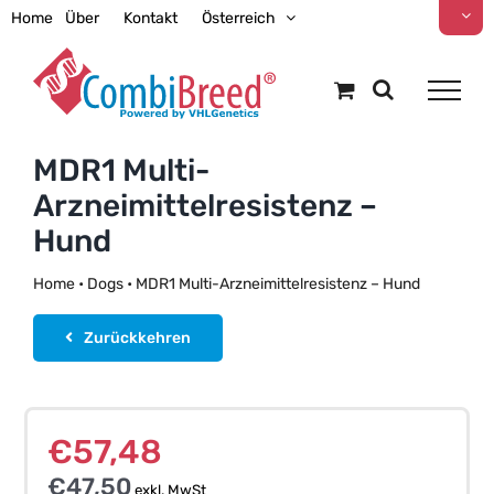
Zum
Home
Über
Kontakt
Österreich
Inhalt
springen
MDR1 Multi-
Arzneimittelresistenz –
Hund
Home
•
Dogs
•
MDR1 Multi-Arzneimittelresistenz – Hund
Zurückkehren
€
57,48
€
47,50
exkl. MwSt