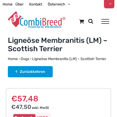
Zum
Home
Über
Kontakt
Österreich
Inhalt
springen
Ligneöse Membranitis (LM) –
Scottish Terrier
Home
•
Dogs
•
Ligneöse Membranitis (LM) – Scottish Terrier
Zurückkehren
€
57,48
€
47,50
exkl. MwSt