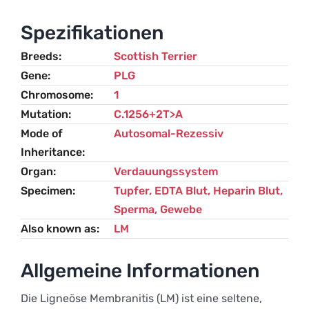
Scottish
Terrier
Spezifikationen
Menge
Breeds
Scottish Terrier
Gene
PLG
Chromosome
1
Mutation
C.1256+2T>A
Mode of
Autosomal-Rezessiv
Inheritance
Organ
Verdauungssystem
Specimen
Tupfer, EDTA Blut, Heparin Blut,
Sperma, Gewebe
Also known as
LM
Allgemeine Informationen
Die Ligneöse Membranitis (LM) ist eine seltene,