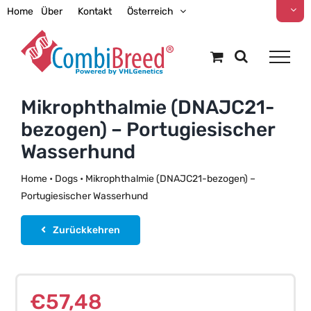
Zum
Home
Über
Kontakt
Österreich
Inhalt
springen
Mikrophthalmie (DNAJC21-
bezogen) – Portugiesischer
Wasserhund
Home
•
Dogs
•
Mikrophthalmie (DNAJC21-bezogen) –
Portugiesischer Wasserhund
Zurückkehren
€
57,48