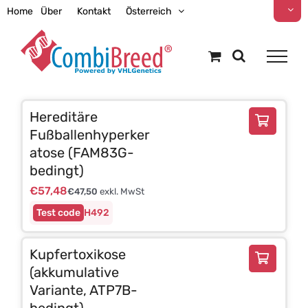
Zum
Home
Über
Kontakt
Österreich
Inhalt
springen
Hereditäre
Fußballenhyperker
atose (FAM83G-
bedingt)
€
57,48
€
47,50
exkl. MwSt
H492
Kupfertoxikose
(akkumulative
Variante, ATP7B-
bedingt)