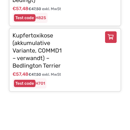
€
57,48
€
47,50
exkl. MwSt
H825
Kupfertoxikose
(akkumulative
Variante, COMMD1
– verwandt) –
Bedlington Terrier
€
57,48
€
47,50
exkl. MwSt
H701