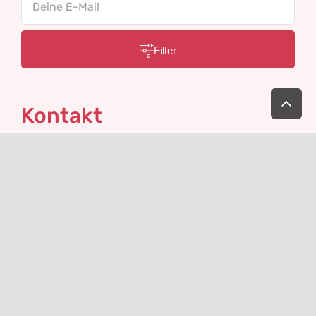
Filter
Nac
obe
Kontakt
Xenogenetik Biotechnologie GmbH
Wiener Neustädter Straße 47
2540 Bad Vöslau
+43-676-9289323
Österreich
service@xenogenetik.at
Folge uns