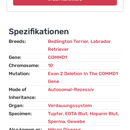
Variante,
COMMD1
–
verwandt)
Spezifikationen
–
Breeds
Bedlington Terrier
,
Labrador
Bedlington
Retriever
Terrier
Gene
COMMD1
Menge
Chromosome
10
Mutation
Exon 2 Deletion In The COMMD1
Gene
Mode of
Autosomal-Rezessiv
Inheritance
Organ
Verdauungssystem
Specimen
Tupfer, EDTA Blut, Heparin Blut,
Sperma, Gewebe
Also known as
Wilson Disease