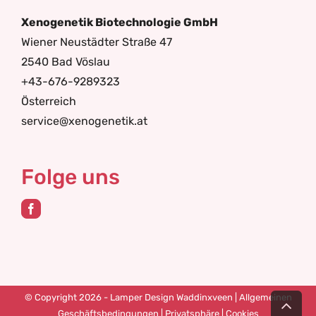
Xenogenetik Biotechnologie GmbH
Wiener Neustädter Straße 47
2540 Bad Vöslau
+43-676-9289323
Österreich
service@xenogenetik.at
Folge uns
Nac
© Copyright 2026 - Lamper Design Waddinxveen |
Allgemeinen
obe
Geschäftsbedingungen
|
Privatsphäre
|
Cookies