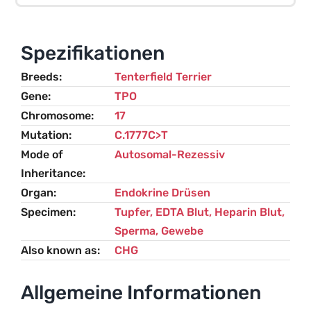
Kropf
(CHG)
–
Spezifikationen
Tenterfield
Breeds
Tenterfield Terrier
Terrier
Gene
TPO
Menge
Chromosome
17
Mutation
C.1777C>T
Mode of
Autosomal-Rezessiv
Inheritance
Organ
Endokrine Drüsen
Specimen
Tupfer, EDTA Blut, Heparin Blut,
Sperma, Gewebe
Also known as
CHG
Allgemeine Informationen