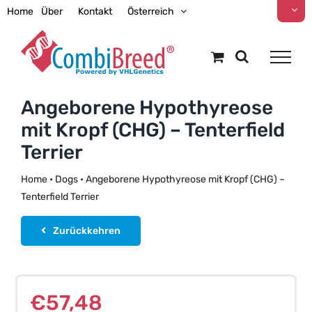
Zum
Home
Über
Kontakt
Österreich
Inhalt
springen
Angeborene Hypothyreose
mit Kropf (CHG) – Tenterfield
Terrier
Home
•
Dogs
•
Angeborene Hypothyreose mit Kropf (CHG) –
Tenterfield Terrier
Zurückkehren
€
57,48