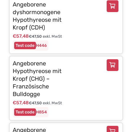
Angeborene
dyshormonogene
Hypothyreose mit
Kropf (CDH)
€
57,48
€
47,50
exkl. MwSt
H446
Angeborene
Hypothyreose mit
Kropf (CHG) –
Französische
Bulldogge
€
57,48
€
47,50
exkl. MwSt
H854
Angeborene