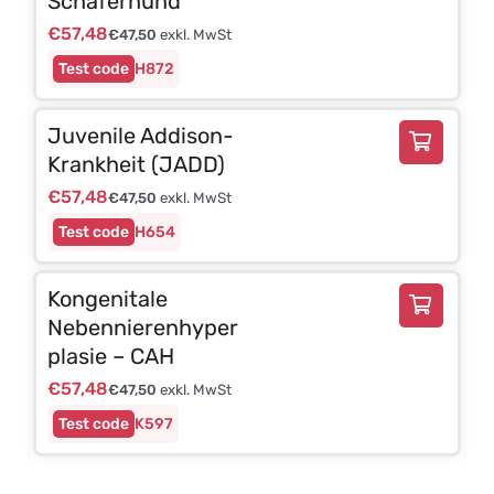
Schäferhund
€
57,48
€
47,50
exkl. MwSt
H872
Juvenile Addison-
Krankheit (JADD)
€
57,48
€
47,50
exkl. MwSt
H654
Kongenitale
Nebennierenhyper
plasie – CAH
€
57,48
€
47,50
exkl. MwSt
K597