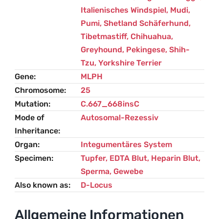
Italienisches Windspiel
,
Mudi
,
Pumi
,
Shetland Schäferhund
,
Tibetmastiff
,
Chihuahua
,
Greyhound
,
Pekingese
,
Shih-
Tzu
,
Yorkshire Terrier
Gene
MLPH
Chromosome
25
Mutation
C.667_668insC
Mode of
Autosomal-Rezessiv
Inheritance
Organ
Integumentäres System
Specimen
Tupfer, EDTA Blut, Heparin Blut,
Sperma, Gewebe
Also known as
D-Locus
Allgemeine Informationen