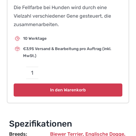
Die Fellfarbe bei Hunden wird durch eine
Vielzahl verschiedener Gene gesteuert, die
zusammenarbeiten.
10 Werktage
€3,95 Versand & Bearbeitung pro Auftrag (inkl.
MwSt.)
Fellfarbe
D-
In den Warenkorb
Locus
3
-
Hund
Spezifikationen
Menge
Breeds
Biewer Terrier
,
Englische Dogge
,