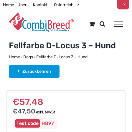
Zum
Home
Über
Kontakt
Österreich
Inhalt
springen
Fellfarbe D-Locus 3 – Hund
Home
•
Dogs
•
Fellfarbe D-Locus 3 – Hund
Zurückkehren
€
57,48
€
47,50
exkl. MwSt
H897