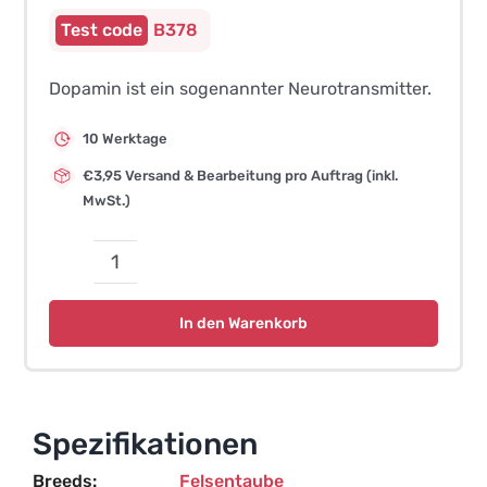
B378
Dopamin ist ein sogenannter Neurotransmitter.
10 Werktage
€3,95 Versand & Bearbeitung pro Auftrag (inkl.
MwSt.)
Qualitätsgen
DRD4-
In den Warenkorb
1
Bst4CI
Tauben
Menge
Spezifikationen
Breeds
Felsentaube