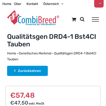
Zum
Home
Über
Kontakt
Österreich
Inhalt
springen
Qualitätsgen DRD4-1 Bst4CI
Tauben
Home
•
Genetisches Merkmal
•
Qualitätsgen DRD4-1 Bst4CI
Tauben
Zurückkehren
€
57,48
€
47,50
exkl. MwSt