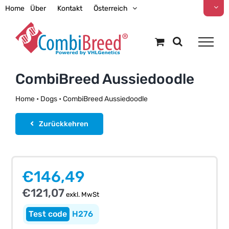
Zum
Home
Über
Kontakt
Österreich
Inhalt
springen
CombiBreed Aussiedoodle
Home
•
Dogs
•
CombiBreed Aussiedoodle
Zurückkehren
€
146,49
€
121,07
exkl. MwSt
H276