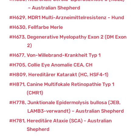
– Australian Shepherd
H629
MDR1 Multi-Arzneimittelresistenz - Hund
H630
Fellfarbe Merle
H673
Degenerative Myelopathy Exon 2 (DM Exon
2)
H677
Von-Willebrand-Krankheit Typ 1
H705
Collie Eye Anomalie CEA, CH
H809
Hereditärer Katarakt (HC, HSF4-1)
H871
Canine Multifokale Retinopathie Typ 1
(CMR1)
H778
Junktionale Epidermolysis bullosa (JEB,
LAMB3-verwandt) – Australian Shepherd
H781
Hereditäre Ataxie (SCA) - Australian
Shepherd