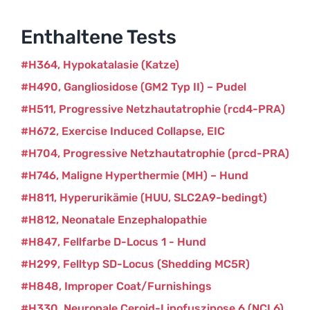
Enthaltene Tests
H364
Hypokatalasie (Katze)
H490
Gangliosidose (GM2 Typ II) – Pudel
H511
Progressive Netzhautatrophie (rcd4-PRA)
H672
Exercise Induced Collapse, EIC
H704
Progressive Netzhautatrophie (prcd-PRA)
H746
Maligne Hyperthermie (MH) – Hund
H811
Hyperurikämie (HUU, SLC2A9-bedingt)
H812
Neonatale Enzephalopathie
H847
Fellfarbe D-Locus 1 - Hund
H299
Felltyp SD-Locus (Shedding MC5R)
H848
Improper Coat/Furnishings
H330
Neuronale Ceroid-Lipofuszinose 6 (NCL6)