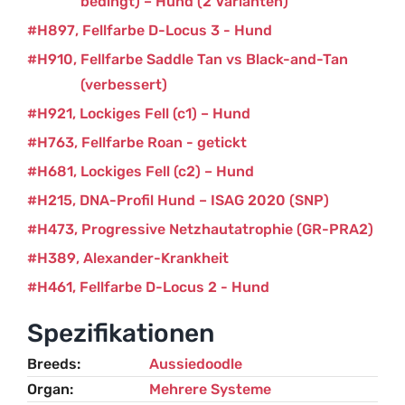
bedingt) – Hund (2 Varianten)
H897
Fellfarbe D-Locus 3 - Hund
H910
Fellfarbe Saddle Tan vs Black-and-Tan
(verbessert)
H921
Lockiges Fell (c1) – Hund
H763
Fellfarbe Roan - getickt
H681
Lockiges Fell (c2) – Hund
H215
DNA-Profil Hund – ISAG 2020 (SNP)
H473
Progressive Netzhautatrophie (GR-PRA2)
H389
Alexander-Krankheit
H461
Fellfarbe D-Locus 2 - Hund
Spezifikationen
Breeds
Aussiedoodle
Organ
Mehrere Systeme