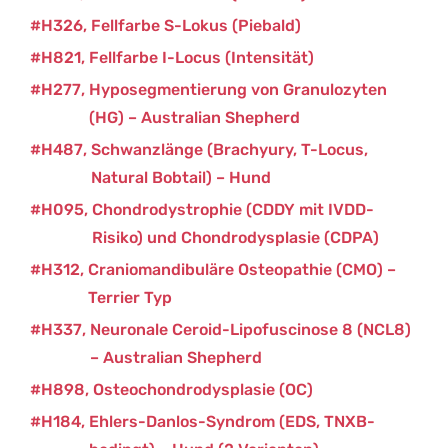
H326
Fellfarbe S-Lokus (Piebald)
H821
Fellfarbe I-Locus (Intensität)
H277
Hyposegmentierung von Granulozyten
(HG) – Australian Shepherd
H487
Schwanzlänge (Brachyury, T-Locus,
Natural Bobtail) – Hund
H095
Chondrodystrophie (CDDY mit IVDD-
Risiko) und Chondrodysplasie (CDPA)
H312
Craniomandibuläre Osteopathie (CMO) –
Terrier Typ
H337
Neuronale Ceroid-Lipofuscinose 8 (NCL8)
– Australian Shepherd
H898
Osteochondrodysplasie (OC)
H184
Ehlers-Danlos-Syndrom (EDS, TNXB-